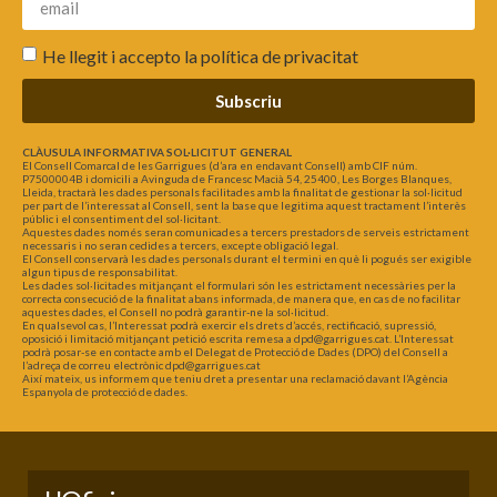
He llegit i accepto la
política de privacitat
Subscriu
CLÀUSULA INFORMATIVA SOL·LICITUT GENERAL
El Consell Comarcal de les Garrigues (d’ara en endavant Consell) amb CIF núm.
P7500004B i domicili a Avinguda de Francesc Macià 54, 25400, Les Borges Blanques,
Lleida, tractarà les dades personals facilitades amb la finalitat de gestionar la sol·licitud
per part de l’interessat al Consell, sent la base que legitima aquest tractament l’interès
públic i el consentiment del sol·licitant.
Aquestes dades només seran comunicades a tercers prestadors de serveis estrictament
necessaris i no seran cedides a tercers, excepte obligació legal.
El Consell conservarà les dades personals durant el termini en què li pogués ser exigible
algun tipus de responsabilitat.
Les dades sol·licitades mitjançant el formulari són les estrictament necessàries per la
correcta consecució de la finalitat abans informada, de manera que, en cas de no facilitar
aquestes dades, el Consell no podrà garantir-ne la sol·licitud.
En qualsevol cas, l’Interessat podrà exercir els drets d’accés, rectificació, supressió,
oposició i limitació mitjançant petició escrita remesa a dpd@garrigues.cat. L’Interessat
podrà posar-se en contacte amb el Delegat de Protecció de Dades (DPO) del Consell a
l’adreça de correu electrònic dpd@garrigues.cat
Així mateix, us informem que teniu dret a presentar una reclamació davant l’Agència
Espanyola de protecció de dades.